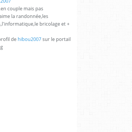
é,en couple mais pas
'aime la randonnée,les
l'informatique,le bricolage et +
profil de
hibou2007
sur le portail
og