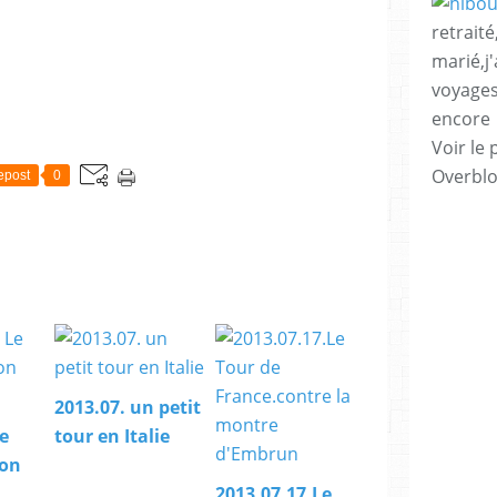
retrait
marié,j
voyages,
encore
Voir le 
Overbl
epost
0
2013.07. un petit
e
tour en Italie
son
2013.07.17.Le