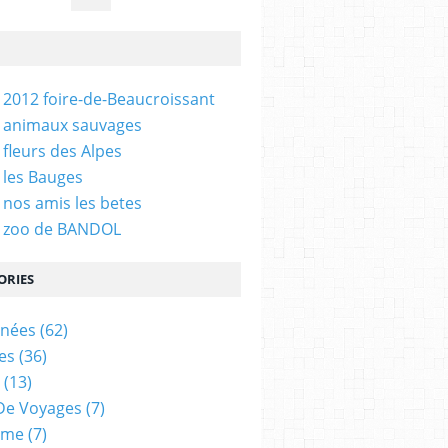
 2012 foire-de-Beaucroissant
 animaux sauvages
 fleurs des Alpes
 les Bauges
 nos amis les betes
- zoo de BANDOL
ORIES
nées
(62)
es
(36)
(13)
De Voyages
(7)
ame
(7)